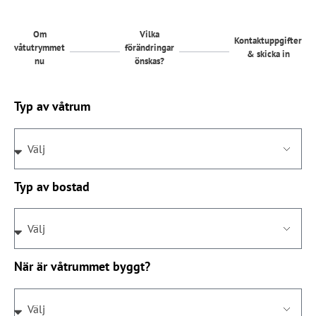
Om
Vilka
Kontaktuppgifter
våtutrymmet
förändringar
& skicka in
nu
önskas?
Typ av våtrum
Typ av bostad
När är våtrummet byggt?