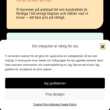
Få en offert av oss
Vi kommer på avtalad tid enl kontraktet. Är
färdiga i tid enligt tidplan och håller vad vi
lovar — ett fast pris på riktigt.
Boka hembesök
Din integritet är viktig för oss
Under ett hembesök mäter vi och går vi
Vi använder cookies för att göra din upplevelse av webbplatsen så bra som
igenom era önskemål för renoveringen av
möjligt. Vi analyserar även besök och målgrupper för att upprätta statistik samt
badrummet för en kostnadsfritt offert.
rikta relevant information och marknadsföring till dig. Genom att klicka ”Jag
godkänner” accepterar du alla cookies.
© Galleo 2022. Produktion Ellary.
Jag godkänner
Visa detaljer
Cookies
Cookie Policy
Galleos Cookie Policy