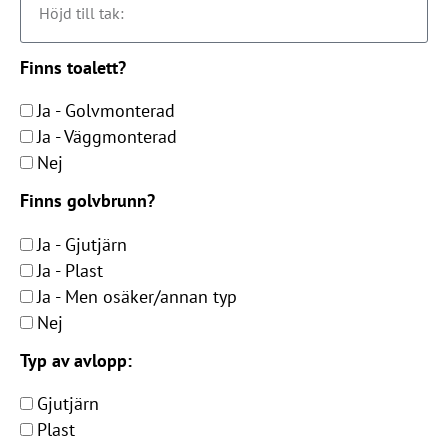
Finns toalett?
Ja - Golvmonterad
Ja - Väggmonterad
Nej
Finns golvbrunn?
Ja - Gjutjärn
Ja - Plast
Ja - Men osäker/annan typ
Nej
Typ av avlopp:
Gjutjärn
Plast