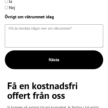
Ja
Nej
Övrigt om våtrummet idag
Nästa
Få en kostnadsfri
offert från oss
Vi kommer på avtalad tid enl kontraktet. Är färdiga i tid enligt