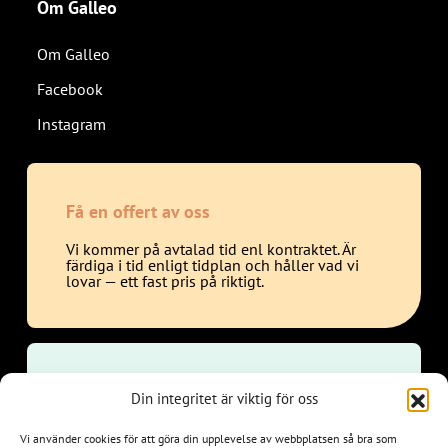
Om Galleo
Om Galleo
Facebook
Instagram
Få en offert av oss
Vi kommer på avtalad tid enl kontraktet. Är
färdiga i tid enligt tidplan och håller vad vi
lovar — ett fast pris på riktigt.
Boka hembesök
Din integritet är viktig för oss
Under ett hembesök mäter vi och går vi
Vi använder cookies för att göra din upplevelse av webbplatsen så bra som
igenom era önskemål för renoveringen av