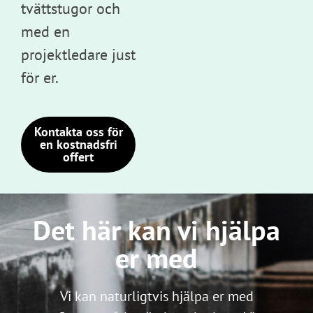
tvättstugor och
med en
projektledare just
för er.
Kontakta oss för
en kostnadsfri
offert
Det här kan vi hjälpa
er med
Vi kan naturligtvis hjälpa er med