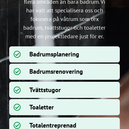
flera områden än bara badrum. Vi
har valt att specialisera oss och
fokusera på våtrum som tex
badrum, tvättstugor och toaletter
med en projektledare just för er.
Badrumsplanering
Badrumsrenovering
Tvättstugor
Toaletter
Totalentreprenad