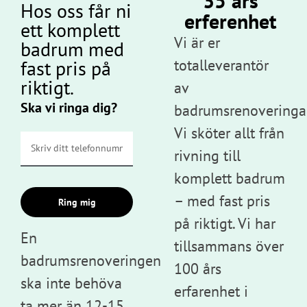
35 års
Hos oss får ni
erferenhet
ett komplett
Vi är er
badrum med
totalleverantör
fast pris på
riktigt.
av
Ska vi ringa dig?
badrumsrenoveringar
Vi sköter allt från
rivning till
komplett badrum
– med fast pris
Ring mig
på riktigt. Vi har
En
tillsammans över
badrumsrenoveringen
100 års
ska inte behöva
erfarenhet i
ta mer än 12-15